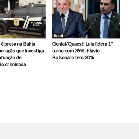
Brasil
é presa na Bahia
Genial/Quaest: Lula lidera 1º
eração que investiga
turno com 39%; Flávio
atuação de
Bolsonaro tem 30%
ão criminosa