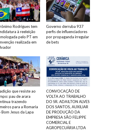
rônimo Rodrigues tem
Governo derruba 937
ndidatura à reeleição
perfis de influenciadores
mologada pelo PT em
por propaganda irregular
nvenção realizada em
de bets
lvador
adição que resiste ao
CONVOCAÇÃO DE
mpo: pau de arara
VOLTA AO TRABALHO
ntinua trazendo
DO SR. ADAILTON ALVES
meiros para a Romaria
DOS SANTOS, AUXILIAR
 Bom Jesus da Lapa
DE PRODUÇÃO DA
EMPRESA SÃO FELIPPE
COMERCIAL E
AGROPECUÁRIA LTDA