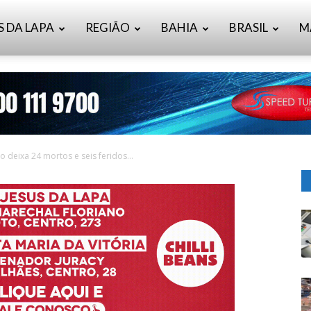
S DA LAPA
REGIÃO
BAHIA
BRASIL
M
 deixa 24 mortos e seis feridos...