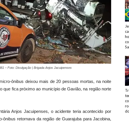
Je
ca
ho
co
Sa
 381 – Foto: Divulgação | Brigada Anjos Jacuipenses
icro-ônibus deixou mais de 20 pessoas mortas, na noite
o que fica próximo ao município de Gavião, na região norte
Tr
te
co
ro
ária Anjos Jacuipenses, o acidente teria acontecido por
do
o-ônibus retornava da região de Guarajuba para Jacobina,