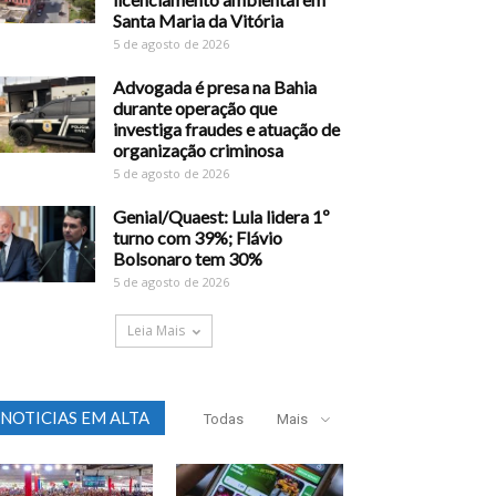
Santa Maria da Vitória
5 de agosto de 2026
Advogada é presa na Bahia
durante operação que
investiga fraudes e atuação de
organização criminosa
5 de agosto de 2026
Genial/Quaest: Lula lidera 1º
turno com 39%; Flávio
Bolsonaro tem 30%
5 de agosto de 2026
Leia Mais
NOTICIAS EM ALTA
Todas
Mais