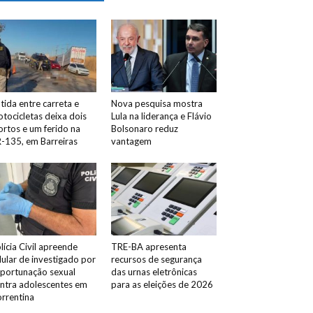
tida entre carreta e
Nova pesquisa mostra
tocicletas deixa dois
Lula na liderança e Flávio
rtos e um ferido na
Bolsonaro reduz
-135, em Barreiras
vantagem
lícia Civil apreende
TRE-BA apresenta
lular de investigado por
recursos de segurança
portunação sexual
das urnas eletrônicas
ntra adolescentes em
para as eleições de 2026
rrentina