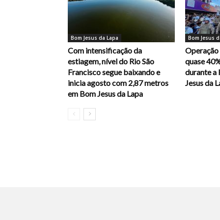
Bom Jesus da Lapa
Bom Jesus d
Com intensificação da
Operação 
estiagem, nível do Rio São
quase 40%
Francisco segue baixando e
durante a
inicia agosto com 2,87 metros
Jesus da 
em Bom Jesus da Lapa