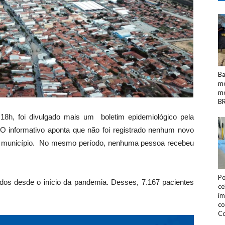
Ba
mo
mo
BR
s 18h, foi divulgado mais um boletim epidemiológico pela
 informativo aponta que não foi registrado nenhum novo
no município. No mesmo período, nenhuma pessoa recebeu
Po
os desde o início da pandemia. Desses, 7.167 pacientes
ce
im
co
Co