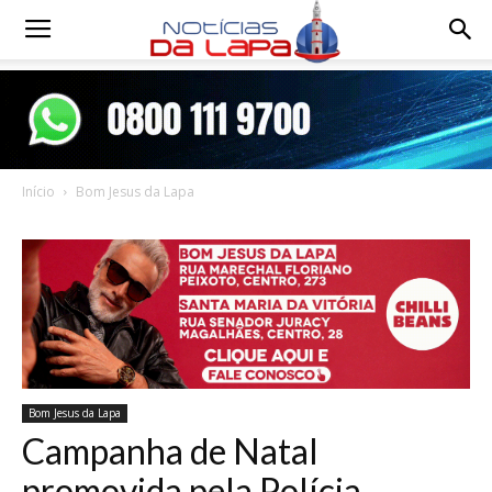
Notícias
da
Início
Bom Jesus da Lapa
Lapa
Bom Jesus da Lapa
Campanha de Natal
promovida pela Polícia