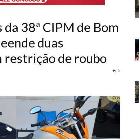
res da 38ª CIPM de Bom
reende duas
 restrição de roubo
0