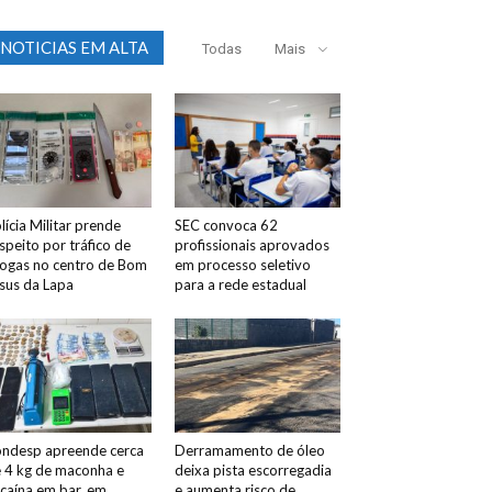
NOTICIAS EM ALTA
Todas
Mais
lícia Militar prende
SEC convoca 62
speito por tráfico de
profissionais aprovados
ogas no centro de Bom
em processo seletivo
sus da Lapa
para a rede estadual
ndesp apreende cerca
Derramamento de óleo
 4 kg de maconha e
deixa pista escorregadia
caína em bar, em
e aumenta risco de