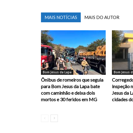
MAIS NOTÍCIAS
MAIS DO AUTOR
Bom Jesus da Lapa
Bom Jesus d
Ônibus de romeiros que seguia
Corregedo
para Bom Jesus da Lapa bate
inspeção 
com caminhão e deixa dois
Jesus da L
mortos e 30 feridos em MG
cidades d