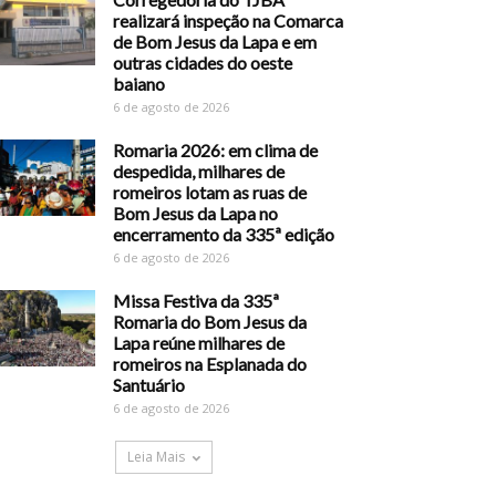
realizará inspeção na Comarca
de Bom Jesus da Lapa e em
outras cidades do oeste
baiano
6 de agosto de 2026
Romaria 2026: em clima de
despedida, milhares de
romeiros lotam as ruas de
Bom Jesus da Lapa no
encerramento da 335ª edição
6 de agosto de 2026
Missa Festiva da 335ª
Romaria do Bom Jesus da
Lapa reúne milhares de
romeiros na Esplanada do
Santuário
6 de agosto de 2026
Leia Mais