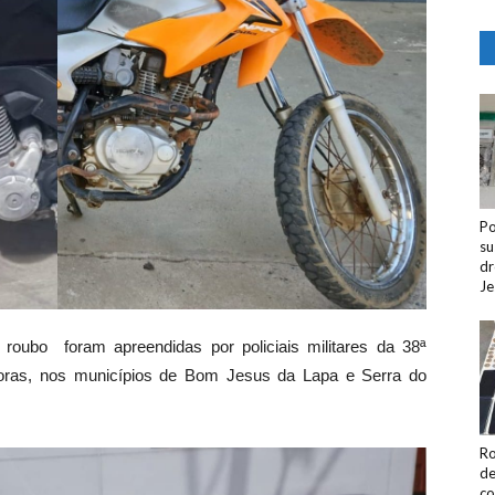
Po
su
dr
Je
 roubo foram apreendidas por policiais militares da 38ª
ras, nos municípios de Bom Jesus da Lapa e Serra do
Ro
de
co