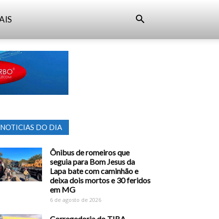
AIS
NOTICIAS DO DIA
Ônibus de romeiros que
seguia para Bom Jesus da
Lapa bate com caminhão e
deixa dois mortos e 30 feridos
em MG
6 de agosto de 2026
Corregedoria do TJBA