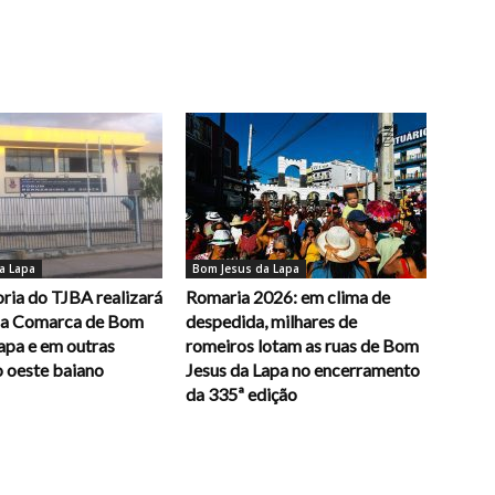
a Lapa
Bom Jesus da Lapa
ria do TJBA realizará
Romaria 2026: em clima de
na Comarca de Bom
despedida, milhares de
apa e em outras
romeiros lotam as ruas de Bom
o oeste baiano
Jesus da Lapa no encerramento
da 335ª edição