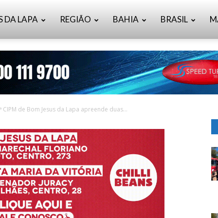
S DA LAPA
REGIÃO
BAHIA
BRASIL
M
38ª CIPM de Bom Jesus da Lapa apreende duas...