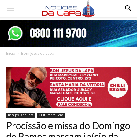
Notícias
da
Início
Bom Jesus da Lapa
Lapa
Bom Jesus da Lapa
Cultura em Cena
Procissão e missa do Domingo
de Ramos marcam início da