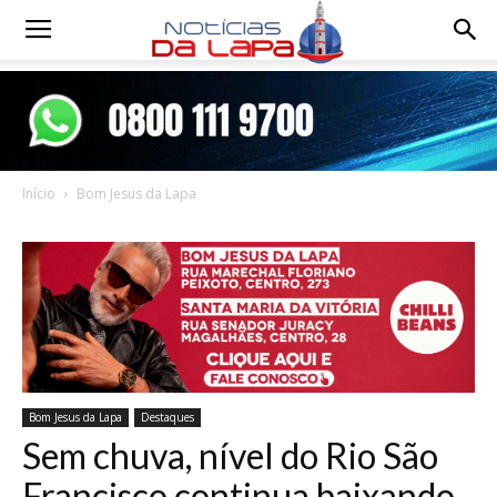
Notícias
da
Início
Bom Jesus da Lapa
Lapa
Bom Jesus da Lapa
Destaques
Sem chuva, nível do Rio São
Francisco continua baixando