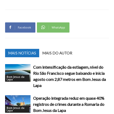
Facebook
WhatsApp
MAIS NOTÍCIAS
MAIS DO AUTOR
Com intensificação da estiagem, nível do
Rio São Francisco segue baixando e inicia
Bom Jesus da
agosto com 2,87 metros em Bom Jesus da
Lapa
Lapa
Operação integrada reduz em quase 40%
registros de crimes durante a Romaria do
Bom Jesus da
Bom Jesus da Lapa
Lapa