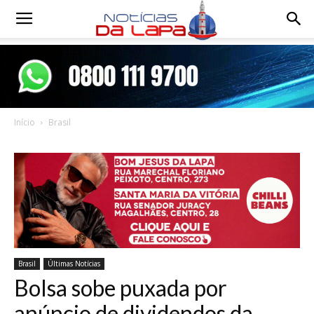
Notícias
da
Início
Brasil
Lapa
Brasil
Últimas Notícias
Bolsa sobe puxada por
anúncio de dividendos da