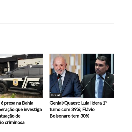
Brasil
é presa na Bahia
Genial/Quaest: Lula lidera 1º
eração que investiga
turno com 39%; Flávio
atuação de
Bolsonaro tem 30%
ão criminosa