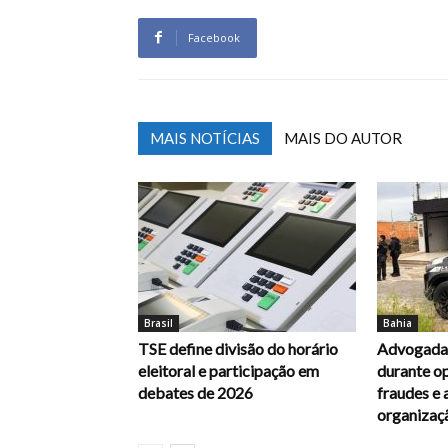
Facebook
MAIS NOTÍCIAS
MAIS DO AUTOR
Brasil
Bahia
TSE define divisão do horário
Advogada 
eleitoral e participação em
durante op
debates de 2026
fraudes e 
organizaç