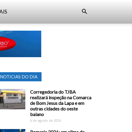
AIS
NOTICIAS DO DIA
Corregedoria do TJBA
realizará inspeção na Comarca
de Bom Jesus da Lapa e em
outras cidades do oeste
baiano
6 de agosto de 2026
Romaria 2026: em clima de