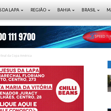
S DA LAPA
REGIÃO
BAHIA
BRASIL
M
 final da Copa América