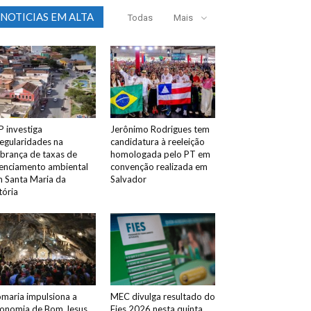
NOTICIAS EM ALTA
Todas
Mais
 investiga
Jerônimo Rodrigues tem
regularidades na
candidatura à reeleição
brança de taxas de
homologada pelo PT em
cenciamento ambiental
convenção realizada em
 Santa Maria da
Salvador
tória
maria impulsiona a
MEC divulga resultado do
onomia de Bom Jesus
Fies 2026 nesta quinta