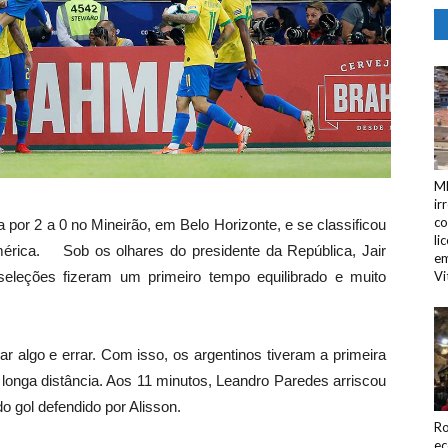
MP
ir
co
a por 2 a 0 no Mineirão, em Belo Horizonte, e se classificou
li
mérica. Sob os olhares do presidente da República, Jair
em
eleções fizeram um primeiro tempo equilibrado e muito
Vi
 algo e errar. Com isso, os argentinos tiveram a primeira
 longa distância. Aos 11 minutos, Leandro Paredes arriscou
o gol defendido por Alisson.
Ro
ec