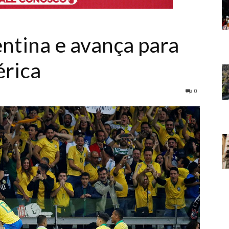
entina e avança para
érica
0