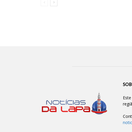
SOB
Este
regi
Cont
noti