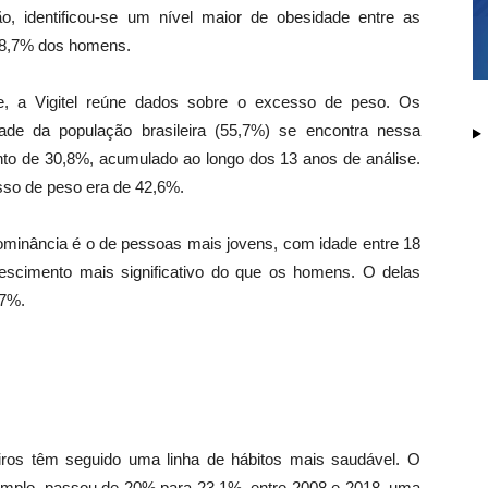
ão, identificou-se um nível maior de obesidade entre as
 18,7% dos homens.
de, a Vigitel reúne dados sobre o excesso de peso. Os
de da população brasileira (55,7%) se encontra nessa
nto de 30,8%, acumulado ao longo dos 13 anos de análise.
sso de peso era de 42,6%.
ominância é o de pessoas mais jovens, com idade entre 18
scimento mais significativo do que os homens. O delas
,7%.
iros têm seguido uma linha de hábitos mais saudável. O
exemplo, passou de 20% para 23,1%, entre 2008 e 2018, uma