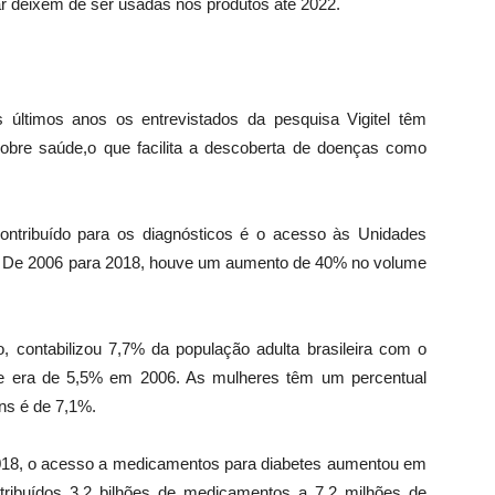
ar deixem de ser usadas nos produtos até 2022.
 últimos anos os entrevistados da pesquisa Vigitel têm
bre saúde,o que facilita a descoberta de doenças como
contribuído para os diagnósticos é o acesso às Unidades
. De 2006 para 2018, houve um aumento de 40% no volume
, contabilizou 7,7% da população adulta brasileira com o
ue era de 5,5% em 2006. As mulheres têm um percentual
ns é de 7,1%.
 2018, o acesso a medicamentos para diabetes aumentou em
ribuídos 3,2 bilhões de medicamentos a 7,2 milhões de