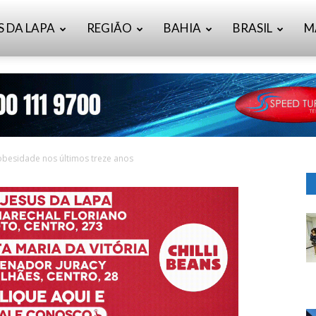
S DA LAPA
REGIÃO
BAHIA
BRASIL
M
 obesidade nos últimos treze anos