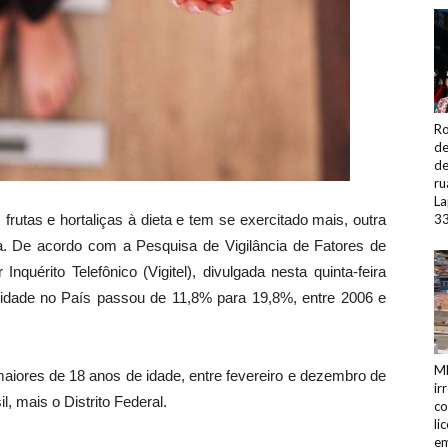
Ro
de
de
ru
La
frutas e hortaliças à dieta e tem se exercitado mais, outra
33
a. De acordo com a Pesquisa de Vigilância de Fatores de
quérito Telefônico (Vigitel), divulgada nesta quinta-feira
esidade no País passou de 11,8% para 19,8%, entre 2006 e
MP
aiores de 18 anos de idade, entre fevereiro e dezembro de
ir
, mais o Distrito Federal.
co
li
em