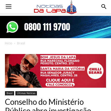
Notícias
da
Início
Brasil
Lapa
Brasil
Últimas Notícias
Conselho do Ministério
Público abre investigação