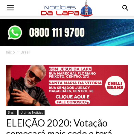
Notícias
da
Início
Brasil
Lapa
Brasil
Últimas Notícias
ELEIÇÃO 2020: Votação
começará mais cedo e terá