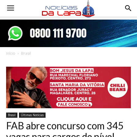
Notícias
da
Início
Brasil
Lapa
Brasil
Últimas Notícias
FAB abre concurso com 345
vagas para cargos de nível