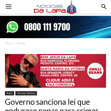
Notícias
da
Início
Brasil
Lapa
Brasil
Últimas Notícias
Governo sanciona lei que
endurece penas para crimes