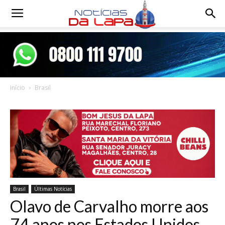
Notícias
da
Início
Brasil
Lapa
Brasil
Últimas Notícias
Olavo de Carvalho morre aos
74 anos nos Estados Unidos