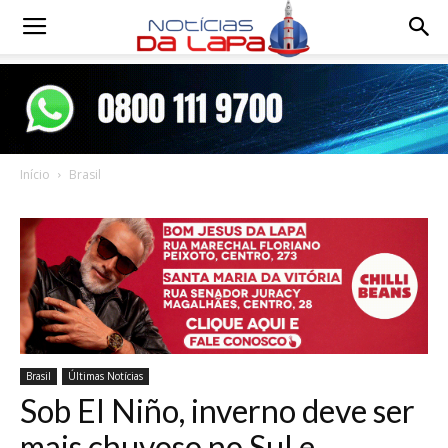
Notícias
da
Início
Brasil
Lapa
Brasil
Últimas Notícias
Sob El Niño, inverno deve ser
mais chuvoso no Sul e