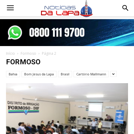
Notícias
da
Início
Formoso
Página 2
Lapa
FORMOSO
Bahia
Bom Jesus da Lapa
Brasil
Cartório Mallmann