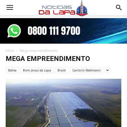
Notícias
da
Início
Mega empreendimento
Lapa
MEGA EMPREENDIMENTO
Bahia
Bom Jesus da Lapa
Brasil
Cartório Mallmann