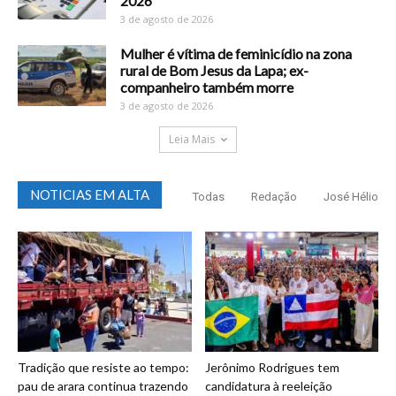
2026
3 de agosto de 2026
Mulher é vítima de feminicídio na zona
rural de Bom Jesus da Lapa; ex-
companheiro também morre
3 de agosto de 2026
Leia Mais
NOTICIAS EM ALTA
Todas
Redação
José Hélio
Tradição que resiste ao tempo:
Jerônimo Rodrigues tem
pau de arara continua trazendo
candidatura à reeleição