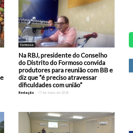
Formoso
Na RBJ, presidente do Conselho
do Distrito do Formoso convida
produtores para reunião com BB e
de
diz que “é preciso atravessar
dificuldades com união”
Redação
-
17 de maio de 2018