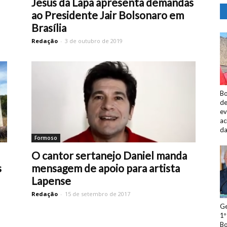
Jesus da Lapa apresenta demandas
ao Presidente Jair Bolsonaro em
Brasília
Redação
-
3 de outubro de 2019
Bo
de
ev
ac
da
Formoso
O cantor sertanejo Daniel manda
s
mensagem de apoio para artista
Lapense
Redação
-
15 de setembro de 2017
Ge
1º
Bo