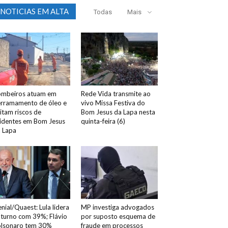
NOTICIAS EM ALTA
Todas
Mais
mbeiros atuam em
Rede Vida transmite ao
rramamento de óleo e
vivo Missa Festiva do
itam riscos de
Bom Jesus da Lapa nesta
identes em Bom Jesus
quinta-feira (6)
 Lapa
nial/Quaest: Lula lidera
MP investiga advogados
 turno com 39%; Flávio
por suposto esquema de
lsonaro tem 30%
fraude em processos