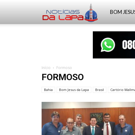
Notícias
BOM JESU
da
Lapa
Início
Formoso
FORMOSO
Bahia
Bom Jesus da Lapa
Brasil
Cartório Mall