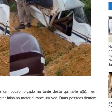
Ho
po
ma
ca
Sa
r um pouso forçado na tarde desta quinta-feira(5), em
tar falha no motor durante um voo. Duas pessoas ficaram
Sa
PM
de