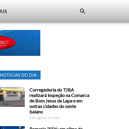
AIS
NOTICIAS DO DIA
Corregedoria do TJBA
realizará inspeção na Comarca
de Bom Jesus da Lapa e em
outras cidades do oeste
baiano
6 de agosto de 2026
Romaria 2026: em clima de