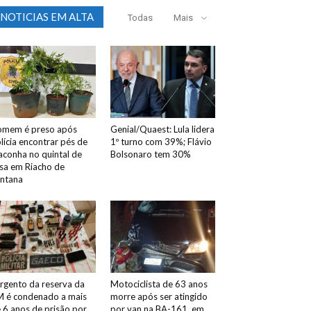
NOTICIAS EM ALTA
Todas
Mais
mem é preso após
Genial/Quaest: Lula lidera
lícia encontrar pés de
1º turno com 39%; Flávio
conha no quintal de
Bolsonaro tem 30%
sa em Riacho de
ntana
rgento da reserva da
Motociclista de 63 anos
 é condenado a mais
morre após ser atingido
 6 anos de prisão por
por van na BA-161, em