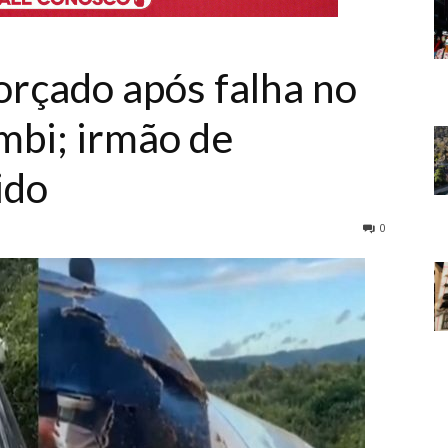
orçado após falha no
bi; irmão de
ido
0