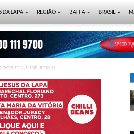
S DA LAPA
REGIÃO
BAHIA
BRASIL
M
no motor em Guanambi; irmão de...