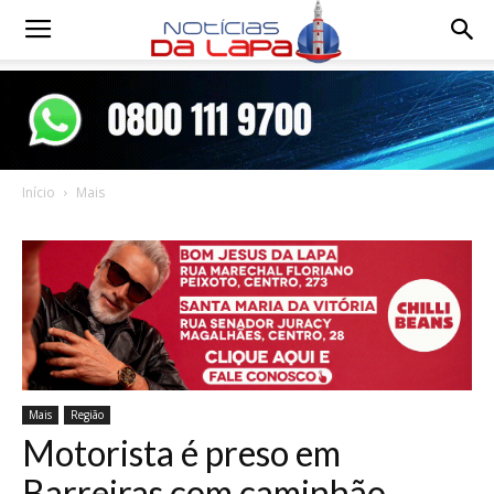
Notícias
da
Início
Mais
Lapa
Mais
Região
Motorista é preso em
Barreiras com caminhão