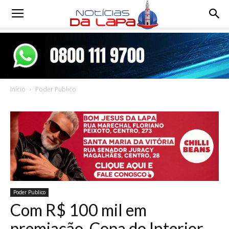
Notícias
da
Início
Poder Publico
Lapa
Poder Publico
Com R$ 100 mil em
premiação, Copa do Interior