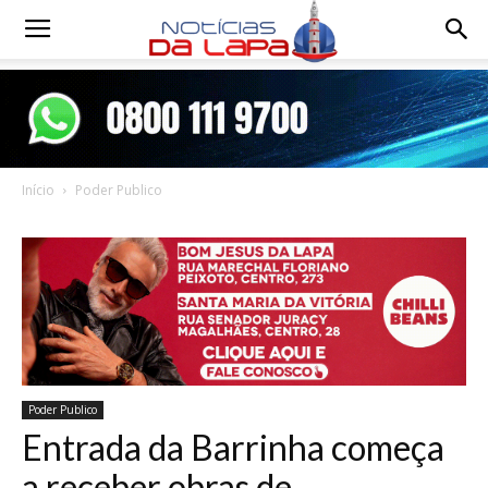
Notícias
da
Início
Poder Publico
Lapa
Poder Publico
Entrada da Barrinha começa
a receber obras de