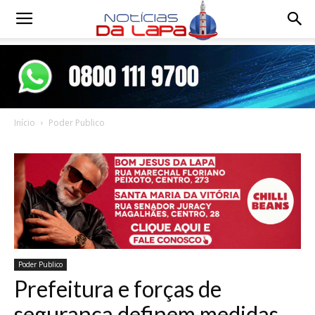
Notícias
da
Início
Poder Publico
Lapa
Poder Publico
Prefeitura e forças de
segurança definem medidas