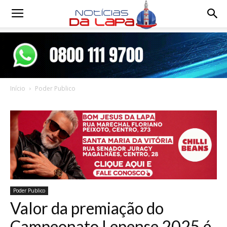
Notícias
da
Início
Poder Publico
Lapa
Poder Publico
Valor da premiação do
Campeonato Lepense 2025 é