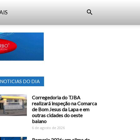
AIS
NOTICIAS DO DIA
Corregedoria do TJBA
realizará inspeção na Comarca
de Bom Jesus da Lapa e em
outras cidades do oeste
baiano
6 de agosto de 2026
Romaria 2026: em clima de