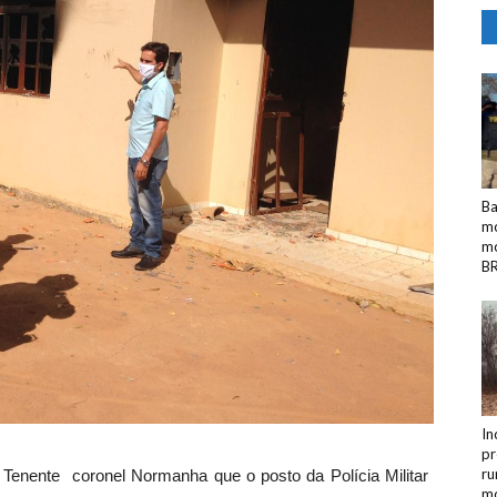
Ba
mo
mo
BR
In
pr
ru
Tenente coronel Normanha que o posto da Polícia Militar
mo