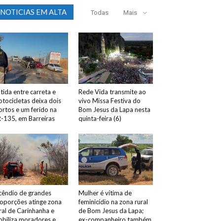
NOTICIAS EM ALTA
Todas
Mais
tida entre carreta e
Rede Vida transmite ao
tocicletas deixa dois
vivo Missa Festiva do
rtos e um ferido na
Bom Jesus da Lapa nesta
-135, em Barreiras
quinta-feira (6)
cêndio de grandes
Mulher é vítima de
oporções atinge zona
feminicídio na zona rural
ral de Carinhanha e
de Bom Jesus da Lapa;
biliza moradores e
ex-companheiro também