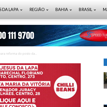
S DA LAPA
REGIÃO
BAHIA
BRASIL
M
ara reforma do posto da...