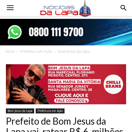
Notícias
da
Início
Prefeitura em Ação
Bom Jesus da Lapa
Lapa
Bom Jesus da Lapa
Prefeitura em Ação
Prefeito de Bom Jesus da
Lapa vai ratear R$ 6 milhões