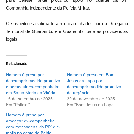
para
Caetité
, onde procurou apoio no quartel da
94ª
Companhia Independente da Polícia Militar
.
O suspeito e a vítima foram encaminhados para a
Delegacia
Territorial de Guanambi
, em
Guanambi
, para as providências
legais.
Relacionado
Homem é preso por
Homem é preso em Bom
descumprir medida protetiva
Jesus da Lapa por
e perseguir ex-companheira
descumprir medida protetiva
em Santa Maria da Vitória
de urgência
16 de setembro de 2025
29 de novembro de 2025
Em "Polícial"
Em "Bom Jesus da Lapa"
Homem é preso por
ameaçar ex-companheira
com mensagens via PIX e e-
mails no oeste da Bahia