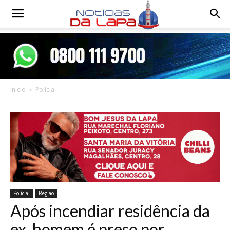
Notícias
da
Início
Polícial
Lapa
Polícial
Região
Após incendiar residência da
ex, homem é preso por