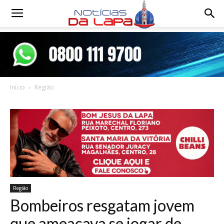
Notícias
da
Início
Região
Lapa
Região
Bombeiros resgatam jovem
que ameaçava se jogar de