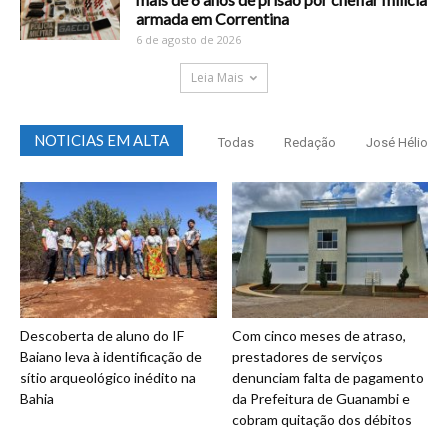
armada em Correntina
6 de agosto de 2026
Leia Mais
NOTICIAS EM ALTA
Todas
Redação
José Hélio
Descoberta de aluno do IF
Com cinco meses de atraso,
Baiano leva à identificação de
prestadores de serviços
sítio arqueológico inédito na
denunciam falta de pagamento
Bahia
da Prefeitura de Guanambi e
cobram quitação dos débitos