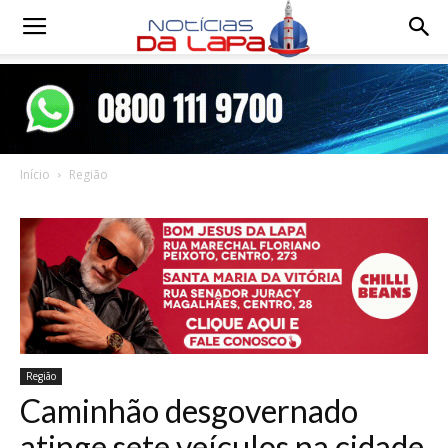
Notícias
da
Início
Região
Lapa
Região
Caminhão desgovernado
atinge sete veículos na cidade