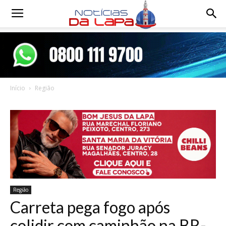
Notícias
da
Início
Região
Lapa
Região
Carreta pega fogo após
colidir com caminhão na BR-