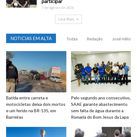
participar
7 de agosto de 2026
Leia Mais
NOTICIAS EM ALTA
Todas
Redação
José Hélio
Batida entre carreta e
Pelo segundo ano consecutivo,
motocicletas deixa dois mortos
SAAE garante abastecimento
e um ferido na BR-135, em
sem falta de água durante a
Barreiras
Romaria do Bom Jesus da Lapa