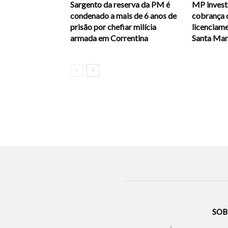
Sargento da reserva da PM é
MP investi
condenado a mais de 6 anos de
cobrança 
prisão por chefiar milícia
licenciam
armada em Correntina
Santa Mari
SOB