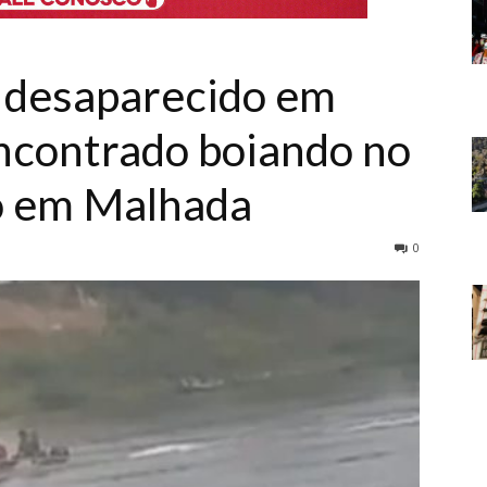
desaparecido em
ncontrado boiando no
o em Malhada
0