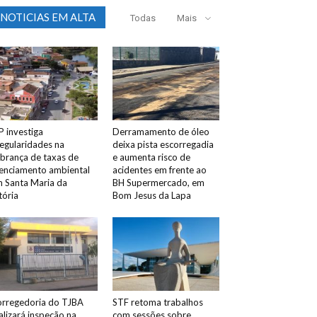
NOTICIAS EM ALTA
Todas
Mais
 investiga
Derramamento de óleo
regularidades na
deixa pista escorregadia
brança de taxas de
e aumenta risco de
cenciamento ambiental
acidentes em frente ao
 Santa Maria da
BH Supermercado, em
tória
Bom Jesus da Lapa
rregedoria do TJBA
STF retoma trabalhos
alizará inspeção na
com sessões sobre