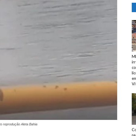
MP
ir
co
li
em
Vi
o reprodução Aleta Bahia
Co
re