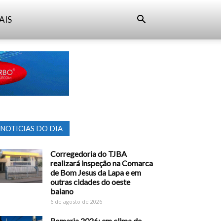
AIS
NOTICIAS DO DIA
Corregedoria do TJBA
realizará inspeção na Comarca
de Bom Jesus da Lapa e em
outras cidades do oeste
baiano
6 de agosto de 2026
Romaria 2026: em clima de