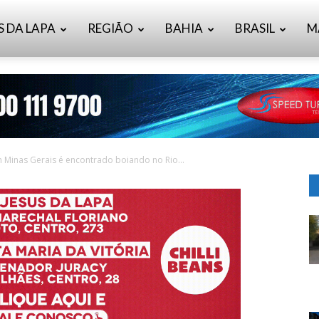
S DA LAPA
REGIÃO
BAHIA
BRASIL
M
inas Gerais é encontrado boiando no Rio...