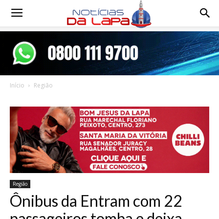
Notícias
da
Início
Região
Lapa
Região
Ônibus da Entram com 22
passageiros tomba e deixa