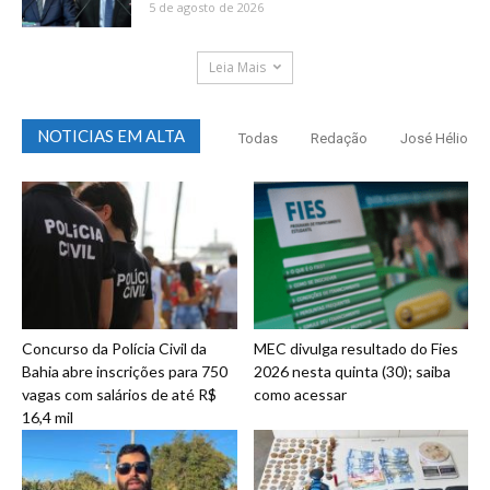
5 de agosto de 2026
Leia Mais
NOTICIAS EM ALTA
Todas
Redação
José Hélio
Concurso da Polícia Civil da
MEC divulga resultado do Fies
Bahia abre inscrições para 750
2026 nesta quinta (30); saiba
vagas com salários de até R$
como acessar
16,4 mil