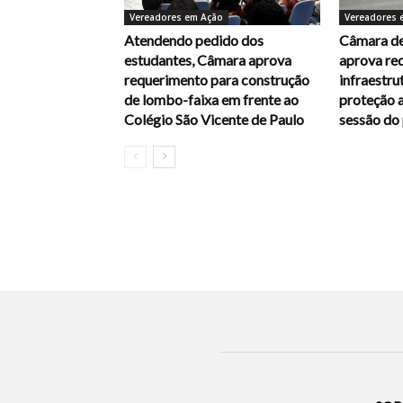
Vereadores em Ação
Vereadores 
Atendendo pedido dos
Câmara de
estudantes, Câmara aprova
aprova re
requerimento para construção
infraestrut
de lombo-faixa em frente ao
proteção a
Colégio São Vicente de Paulo
sessão do