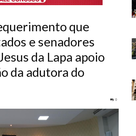
equerimento que
utados e senadores
esus da Lapa apoio
ão da adutora do
0