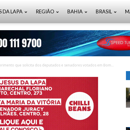
S DA LAPA
REGIÃO
BAHIA
BRASIL
M
rimento que solicita dos deputados e senadores votados em Bom...