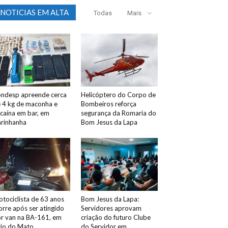
NOTICIAS EM ALTA
Todas
Mais
ndesp apreende cerca
Helicóptero do Corpo de
 4 kg de maconha e
Bombeiros reforça
caína em bar, em
segurança da Romaria do
rinhanha
Bom Jesus da Lapa
tociclista de 63 anos
Bom Jesus da Lapa:
rre após ser atingido
Servidores aprovam
r van na BA-161, em
criação do futuro Clube
tio do Mato
do Servidor em