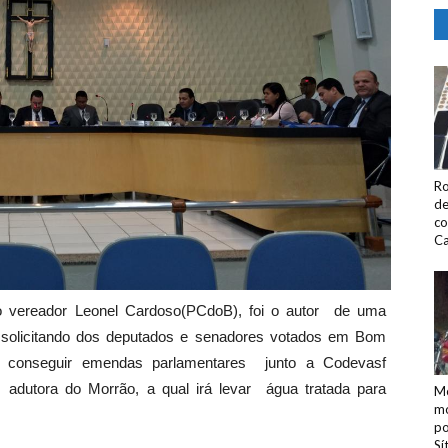
Ro
de
co
Ca
, o vereador Leonel Cardoso(PCdoB), foi o autor de uma
, solicitando dos deputados e senadores votados em Bom
de conseguir emendas parlamentares junto a Codevasf
adutora do Morrão, a qual irá levar água tratada para
Mo
mo
po
Sí