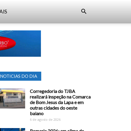
AIS
NOTICIAS DO DIA
Corregedoria do TJBA
realizará inspeção na Comarca
de Bom Jesus da Lapa e em
outras cidades do oeste
baiano
6 de agosto de 2026
Romaria 2026: em clima de