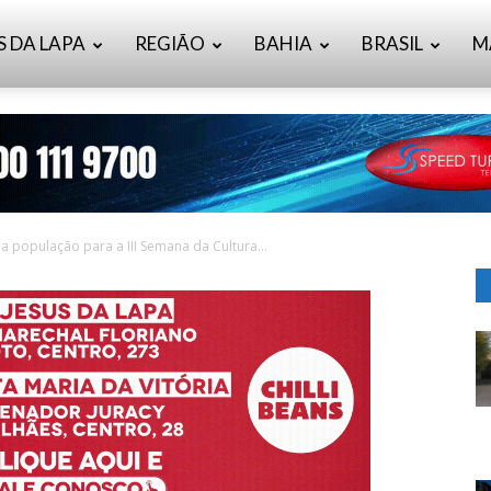
S DA LAPA
REGIÃO
BAHIA
BRASIL
M
 população para a III Semana da Cultura...