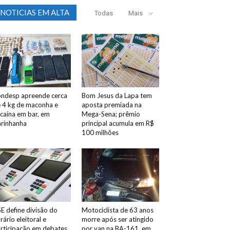
NOTICIAS EM ALTA
Todas
Mais
ndesp apreende cerca
Bom Jesus da Lapa tem
 4 kg de maconha e
aposta premiada na
caína em bar, em
Mega-Sena; prêmio
rinhanha
principal acumula em R$
100 milhões
E define divisão do
Motociclista de 63 anos
rário eleitoral e
morre após ser atingido
rticipação em debates
por van na BA-161, em