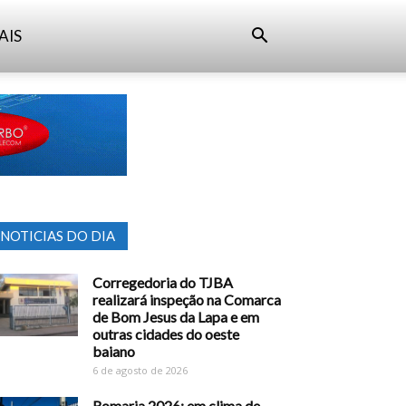
AIS
NOTICIAS DO DIA
Corregedoria do TJBA
realizará inspeção na Comarca
de Bom Jesus da Lapa e em
outras cidades do oeste
baiano
6 de agosto de 2026
Romaria 2026: em clima de