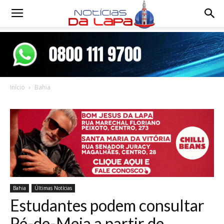
Notícias
da
Início
Bahia
Lapa
Bahia
Últimas Notícias
Estudantes podem consultar
Pé-de-Meia a partir de