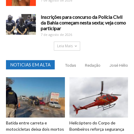
7 de agosto de 2026
Inscrições para concurso da Polícia Civil
da Bahia começam nesta sexta; veja como
participar
7 de agosto de 2026
Leia Mais
NOTICIAS EM ALTA
Todas
Redação
José Hélio
Batida entre carreta e
Helicóptero do Corpo de
motocicletas deixa dois mortos
Bombeiros reforça segurança