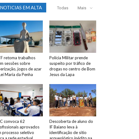
NOTICIAS EM ALTA
Todas
Mais
F retoma trabalhos
Polícia Militar prende
m sessões sobre
suspeito por tráfico de
erização, jogos de azar
drogas no centro de Bom
Lei Maria da Penha
Jesus da Lapa
C convoca 62
Descoberta de aluno do
ofissionais aprovados
IF Baiano leva à
 processo seletivo
identificação de sítio
ra a rede estadual
arqueológico inédito na