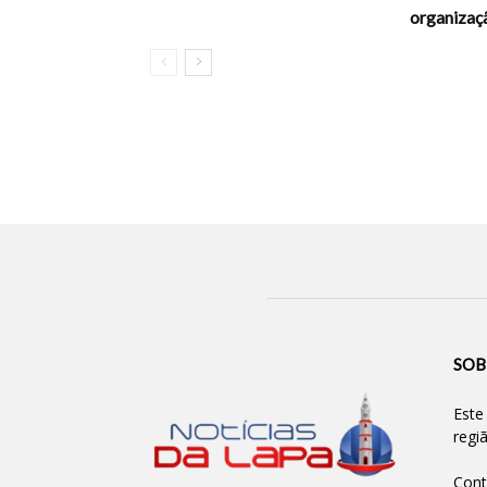
organizaç
SOB
Este
regi
Cont