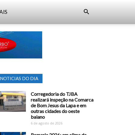
AIS
NOTICIAS DO DIA
Corregedoria do TJBA
realizará inspeção na Comarca
de Bom Jesus da Lapa e em
outras cidades do oeste
baiano
6 de agosto de 2026
Romaria 2026: em clima de