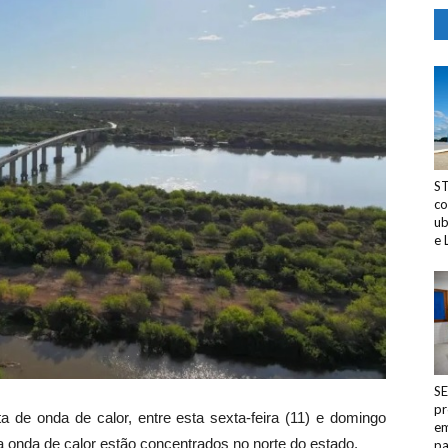
ST
co
ub
e 
SE
pr
a de onda de calor, entre esta sexta-feira (11) e domingo
em
a onda de calor estão concentrados no norte do estado.
pa