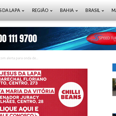
S DA LAPA
REGIÃO
BAHIA
BRASIL
M
com alerta para onda de...