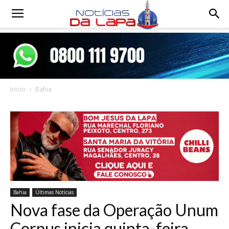
Notícias
da
Início
Bahia
Lapa
Bahia
Últimas Notícias
Nova fase da Operação Unum
Corpus inicia quinta-feira