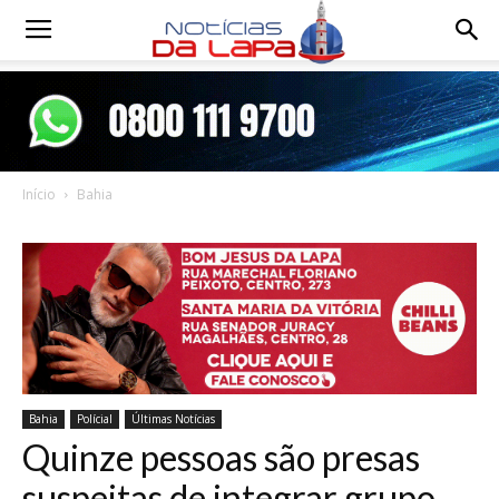
Notícias
da
Início
Bahia
Lapa
Bahia
Polícial
Últimas Notícias
Quinze pessoas são presas
suspeitas de integrar grupo