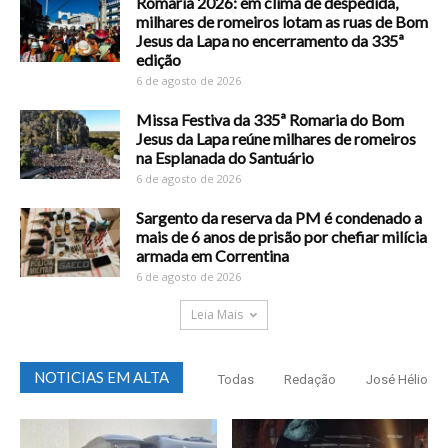
Romaria 2026: em clima de despedida,
milhares de romeiros lotam as ruas de Bom
Jesus da Lapa no encerramento da 335ª
edição
6 de agosto de 2026
Missa Festiva da 335ª Romaria do Bom
Jesus da Lapa reúne milhares de romeiros
na Esplanada do Santuário
6 de agosto de 2026
Sargento da reserva da PM é condenado a
mais de 6 anos de prisão por chefiar milícia
armada em Correntina
6 de agosto de 2026
Leia Mais
NOTICIAS EM ALTA
Todas
Redação
José Hélio