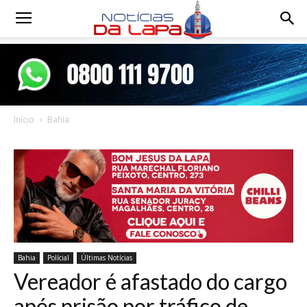
Notícias
da
Início
Bahia
Lapa
Bahia
Polícial
Últimas Notícias
Vereador é afastado do cargo
após prisão por tráfico de