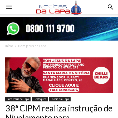
Notícias
da
Início
Bom Jesus da Lapa
Lapa
Bom Jesus da Lapa
Destaques
Polícia em Lapa
38ª CIPM realiza instrução de
Nivelamento para