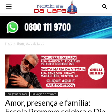
Notícias
da
Início
Bom Jesus da Lapa
Lapa
Bom Jesus da Lapa
Educação é o assunto.
Amor, presença e família:
Escola Promove celebra o Dia