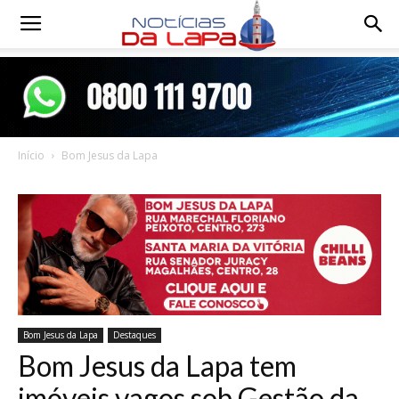
Notícias
da
Início
Bom Jesus da Lapa
Lapa
Bom Jesus da Lapa
Destaques
Bom Jesus da Lapa tem
imóveis vagos sob Gestão da