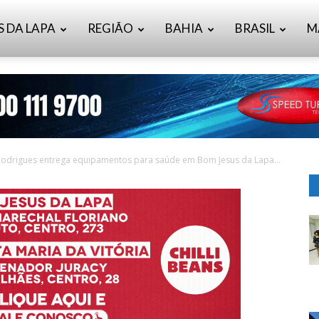
S DA LAPA
REGIÃO
BAHIA
BRASIL
M
odrigues entrega equipamentos para saúde em Bom Jesus da Lapa...