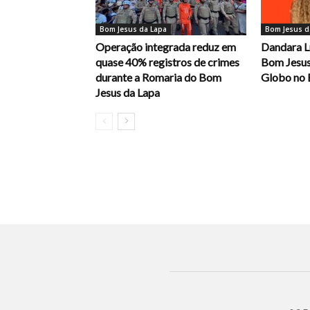
Bom Jesus da Lapa
Bom Jesus d
Operação integrada reduz em
Dandara L
quase 40% registros de crimes
Bom Jesus
durante a Romaria do Bom
Globo no 
Jesus da Lapa