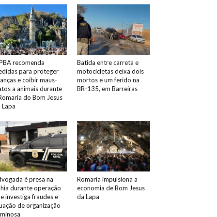
PBA recomenda
Batida entre carreta e
didas para proteger
motocicletas deixa dois
ianças e coibir maus-
mortos e um ferido na
atos a animais durante
BR-135, em Barreiras
Romaria do Bom Jesus
 Lapa
vogada é presa na
Romaria impulsiona a
hia durante operação
economia de Bom Jesus
e investiga fraudes e
da Lapa
uação de organização
iminosa