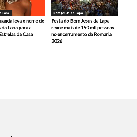
a Lapa
Bom Jesus da Lapa
uanda leva o nome de
Festa do Bom Jesus da Lapa
 da Lapa para a
reúne mais de 150 mil pessoas
Estrelas da Casa
no encerramento da Romaria
2026