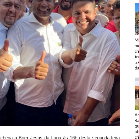
M
me
cr
tr
a 
da
Ad
Ba
qu
at
cr
 chega a Bom Jesus da Lapa às 16h desta segunda-feira