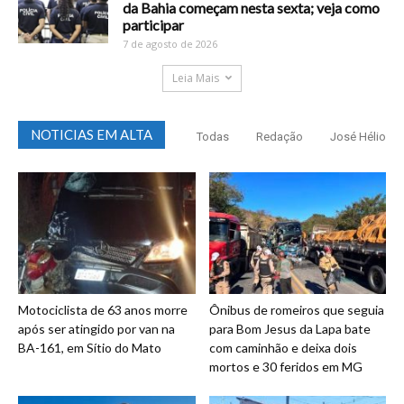
da Bahia começam nesta sexta; veja como
participar
7 de agosto de 2026
Leia Mais
NOTICIAS EM ALTA
Todas
Redação
José Hélio
Motociclista de 63 anos morre
Ônibus de romeiros que seguia
após ser atingido por van na
para Bom Jesus da Lapa bate
BA-161, em Sítio do Mato
com caminhão e deixa dois
mortos e 30 feridos em MG