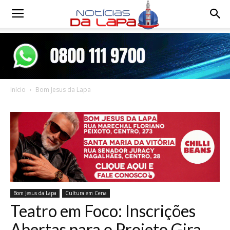
Notícias
da
Início
Bom Jesus da Lapa
Lapa
Bom Jesus da Lapa
Cultura em Cena
Teatro em Foco: Inscrições
Abertas para o Projeto Gira