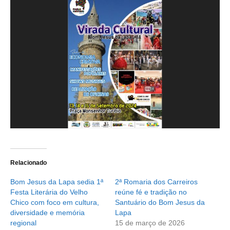
Relacionado
Bom Jesus da Lapa sedia 1ª
2ª Romaria dos Carreiros
Festa Literária do Velho
reúne fé e tradição no
Chico com foco em cultura,
Santuário do Bom Jesus da
diversidade e memória
Lapa
regional
15 de março de 2026