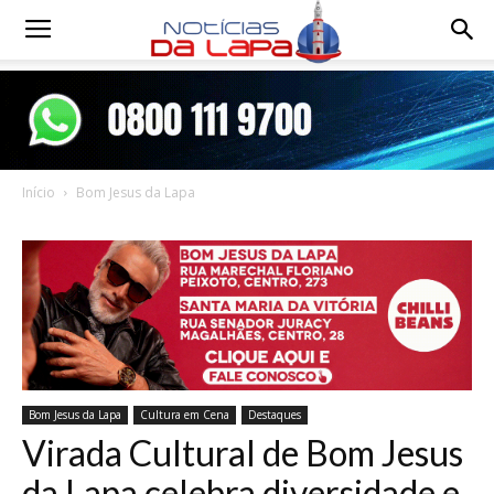
Notícias
da
Início
Bom Jesus da Lapa
Lapa
Bom Jesus da Lapa
Cultura em Cena
Destaques
Virada Cultural de Bom Jesus
da Lapa celebra diversidade e