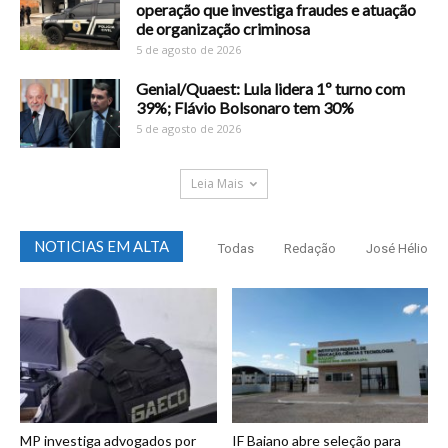
operação que investiga fraudes e atuação
de organização criminosa
5 de agosto de 2026
Genial/Quaest: Lula lidera 1º turno com
39%; Flávio Bolsonaro tem 30%
5 de agosto de 2026
Leia Mais
NOTICIAS EM ALTA
Todas
Redação
José Hélio
MP investiga advogados por
IF Baiano abre seleção para