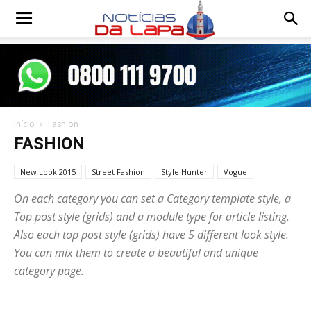
Notícias
da
Início
Fashion
Lapa
FASHION
New Look 2015
Street Fashion
Style Hunter
Vogue
On each category you can set a Category template style, a
Top post style (grids) and a module type for article listing.
Also each top post style (grids) have 5 different look style.
You can mix them to create a beautiful and unique
category page.