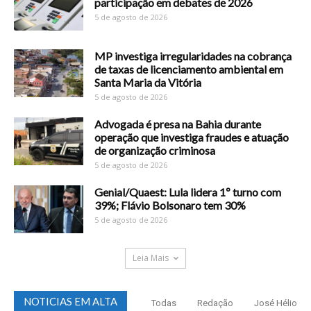
participação em debates de 2026
5 de agosto de 2026
MP investiga irregularidades na cobrança
de taxas de licenciamento ambiental em
Santa Maria da Vitória
5 de agosto de 2026
Advogada é presa na Bahia durante
operação que investiga fraudes e atuação
de organização criminosa
5 de agosto de 2026
Genial/Quaest: Lula lidera 1º turno com
39%; Flávio Bolsonaro tem 30%
5 de agosto de 2026
Leia Mais
NOTICIAS EM ALTA
Todas
Redação
José Hélio