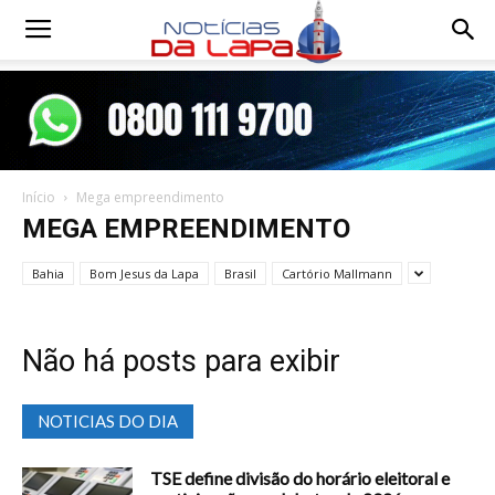
Notícias
da
Início
Mega empreendimento
Lapa
MEGA EMPREENDIMENTO
Bahia
Bom Jesus da Lapa
Brasil
Cartório Mallmann
Não há posts para exibir
NOTICIAS DO DIA
TSE define divisão do horário eleitoral e