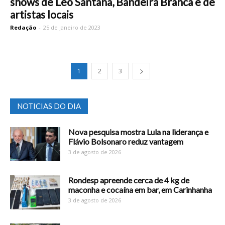
shows de Léo Santana, Bandeira Branca e de
artistas locais
Redação
-
25 de janeiro de 2023
1
2
3
NOTICIAS DO DIA
Nova pesquisa mostra Lula na liderança e
Flávio Bolsonaro reduz vantagem
3 de agosto de 2026
Rondesp apreende cerca de 4 kg de
maconha e cocaína em bar, em Carinhanha
3 de agosto de 2026