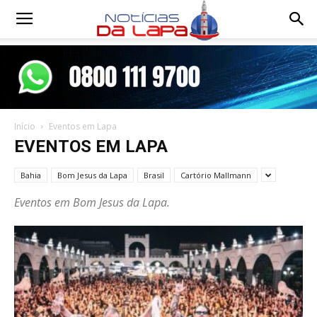
Notícias
da
Início
Eventos em Lapa
Lapa
EVENTOS EM LAPA
Bahia
Bom Jesus da Lapa
Brasil
Cartório Mallmann
Eventos em Bom Jesus da Lapa.